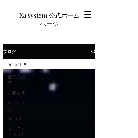
Ka system 公式ホーム
ページ
ブログ
School
全ての記
事
お知らせ
セッショ
ン
School
プラクテ
ィショナ